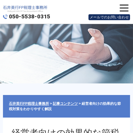
050-5538-0315
メニュ
メールでのお問い合わせ
ー
石井英行FP税理士事務所
>
記事コンテンツ
>
経営者向けの効果的な節
税対策をわかりやすく解説
経営者向けの効果的な節税